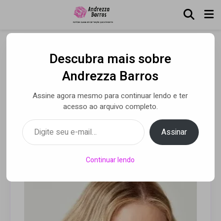
Descubra mais sobre
Sarah Michelle Gellar é o
Andrezza Barros
novo nome do elenco de
Assine agora mesmo para continuar lendo e ter
Dexter: Pecado Original
acesso ao arquivo completo.
Digite seu e-mail…
Assinar
Por Andrezza Barros
• 28 jun 2024
Continuar lendo