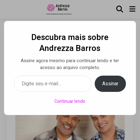
Descubra mais sobre
Rick e Renner em live
Andrezza Barros
NOSSA HISTÓRIA!
Assine agora mesmo para continuar lendo e ter
acesso ao arquivo completo.
Digite seu e-mail…
Por Andrezza Barros
• 07 abr 2021
Assinar
Continuar lendo