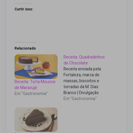
Curtir isso:
Relacionado
Receita: Quadradinhos
de Chocolate
Receita enviada pela
Fortaleza, marca de
massas, biscoitos e
Receita: Torta Mousse
torradas da M. Dias
de Maracujá
Branco | Divulgação
Em "Gastronomia"
Ingredientes - 260 g
Em "Gastronomia"
de Maizena - 800 g de
chocolate meio
amargo- 2 latas de leite
condensado- 1 xícara
de coco seco Chá 37