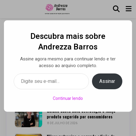
Descubra mais sobre
Receita: Pavê de Abacaxi
Andrezza Barros
Assine agora mesmo para continuar lendo e ter
acesso ao arquivo completo.
Por Andrezza Barros
• 14 maio 2020
Digite seu e-mail…
Assinar
Leia Também
Continuar lendo
GoldKo adota nova estratégia e lança
produto sugerido por consumidores
8 DE JULHO DE 2026