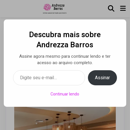
Descubra mais sobre
Quint.e: novo restaurante
Andrezza Barros
do The Westin São Paulo
Assine agora mesmo para continuar lendo e ter
tem menu de Bel Coelho
acesso ao arquivo completo.
Digite seu e-mail…
Assinar
Por Andrezza Barros
• 15 out 2025
Continuar lendo