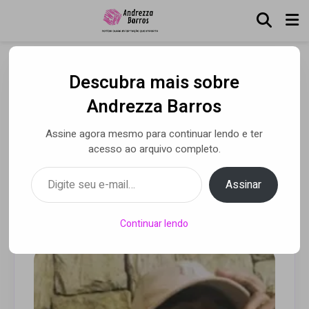
Descubra mais sobre
Quando Ela Me Viu Na
Andrezza Barros
Velon: LiL MinD aposta em
Assine agora mesmo para continuar lendo e ter
trap melancólico em single
acesso ao arquivo completo.
de estreia
Digite seu e-mail…
Assinar
Por Andrezza Barros
• 28 jan 2021
Continuar lendo