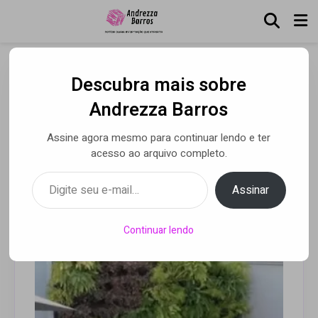
Descubra mais sobre
Piscina de Flávia Pavanelli
Andrezza Barros
custa mais de R＄ 37 mil
Assine agora mesmo para continuar lendo e ter
reais
acesso ao arquivo completo.
Digite seu e-mail…
Assinar
Por Andrezza Barros
• 27 jun 2023
Continuar lendo