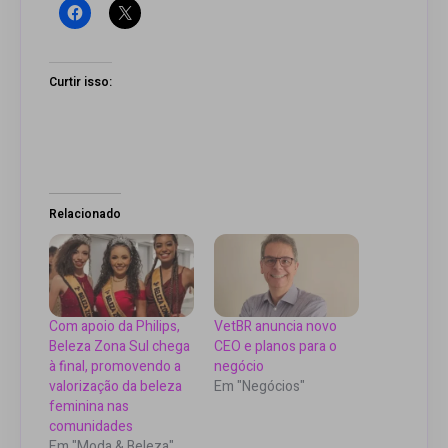
Curtir isso:
Relacionado
Com apoio da Philips,
VetBR anuncia novo
Beleza Zona Sul chega
CEO e planos para o
à final, promovendo a
negócio
valorização da beleza
Em "Negócios"
feminina nas
comunidades
Em "Moda & Beleza"