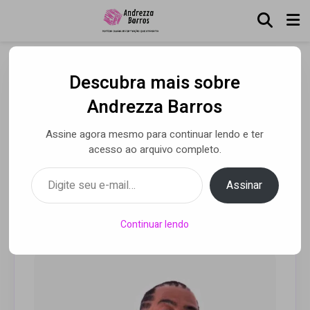
Descubra mais sobre
Philips anuncia o músico e
Andrezza Barros
apresentador Thaíde como
Assine agora mesmo para continuar lendo e ter
novo tester para a linha de
acesso ao arquivo completo.
áudio da marca
Digite seu e-mail…
Assinar
Por Andrezza Barros
• 22 jan 2021
Continuar lendo