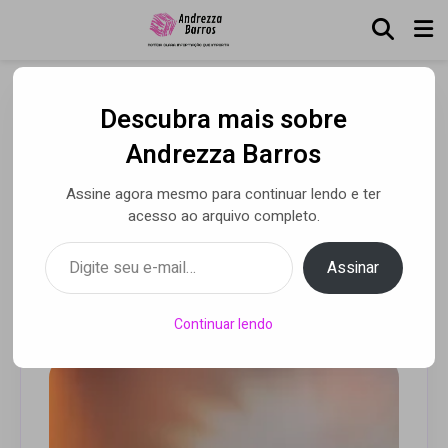
Descubra mais sobre
Para orientar e capacitar
Andrezza Barros
profissionais de eventos,
Assine agora mesmo para continuar lendo e ter
AMEE sela parceria com o
acesso ao arquivo completo.
Sebrae
Digite seu e-mail…
Assinar
Por Andrezza Barros
• 01 jul 2020
Continuar lendo