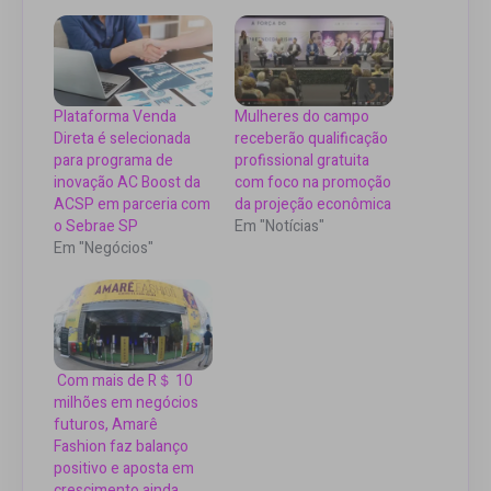
Plataforma Venda
Mulheres do campo
Direta é selecionada
receberão qualificação
para programa de
profissional gratuita
inovação AC Boost da
com foco na promoção
ACSP em parceria com
da projeção econômica
o Sebrae SP
Em "Notícias"
Em "Negócios"
Com mais de R＄ 10
milhões em negócios
futuros, Amarê
Fashion faz balanço
positivo e aposta em
crescimento ainda