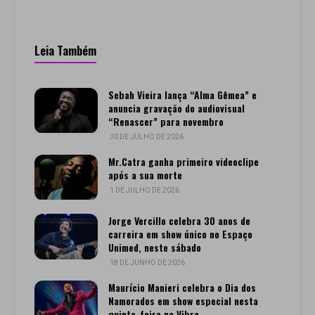
Leia Também
Sebah Vieira lança “Alma Gêmea” e
anuncia gravação do audiovisual
“Renascer” para novembro
30 DE JULHO DE 2026
Mr.Catra ganha primeiro videoclipe
após a sua morte
1 DE JULHO DE 2026
Jorge Vercillo celebra 30 anos de
carreira em show único no Espaço
Unimed, neste sábado
18 DE JUNHO DE 2026
Maurício Manieri celebra o Dia dos
Namorados em show especial nesta
quinta-feira na Vibra