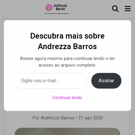
Descubra mais sobre
O grupo pop mexicano
Andrezza Barros
REIK conclui o lançamento
Assine agora mesmo para continuar lendo e ter
de seu EP 20-21 com “Lo
acesso ao arquivo completo.
Intenté Todo” com
Digite seu e-mail…
Assinar
participação de Jessie
Reyez
Continuar lendo
Por Andrezza Barros
• 21 ago 2020