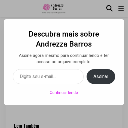
Descubra mais sobre
No Limite: Kaysar começa
Andrezza Barros
a competição como
Assine agora mesmo para continuar lendo e ter
favorito ao grande prêmio
acesso ao arquivo completo.
Digite seu e-mail…
Assinar
Por Andrezza Barros
• 26 abr 2021
Continuar lendo
Leia Também