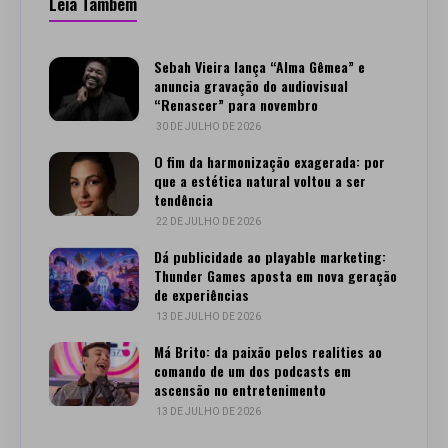
Leia Também
Sebah Vieira lança “Alma Gêmea” e
anuncia gravação do audiovisual
“Renascer” para novembro
30 DE JULHO DE 2026
O fim da harmonização exagerada: por
que a estética natural voltou a ser
tendência
22 DE JULHO DE 2026
Dá publicidade ao playable marketing:
Thunder Games aposta em nova geração
de experiências
13 DE JULHO DE 2026
Má Brito: da paixão pelos realities ao
comando de um dos podcasts em
ascensão no entretenimento
13 DE JULHO DE 2026