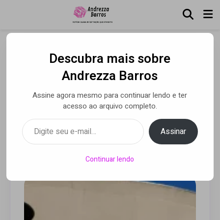
Descubra mais sobre
Niterói sediará a primeira
Andrezza Barros
imersão cômica do
Assine agora mesmo para continuar lendo e ter
mundo, a Comedy Con
acesso ao arquivo completo.
Brasil
Digite seu e-mail…
Assinar
Por Andrezza Barros
• 26 set 2021
Continuar lendo