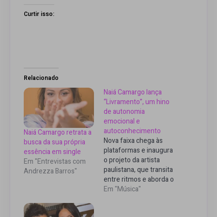
Curtir isso:
Relacionado
Naiá Camargo lança
“Livramento”, um hino
de autonomia
emocional e
autoconhecimento
Naiá Camargo retrata a
Nova faixa chega às
busca da sua própria
plataformas e inaugura
essência em single
o projeto da artista
Em "Entrevistas com
paulistana, que transita
Andrezza Barros"
entre ritmos e aborda o
empoderamento
Em "Música"
feminino com uma
linguagem pop e