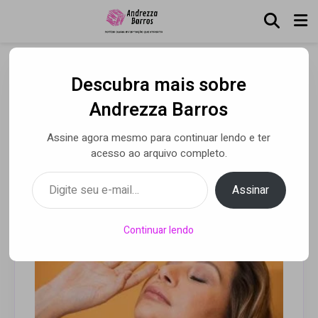
Descubra mais sobre
Naiá Camargo lança single
Andrezza Barros
“Onde Eu Tô?”
Assine agora mesmo para continuar lendo e ter
acesso ao arquivo completo.
Digite seu e-mail…
Por Andrezza Barros
• 15 ago 2020
Assinar
Continuar lendo