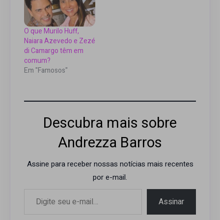
visceral. A cantora,
compositora e
performer Naiá
Camargo lança a
O que Murilo Huff,
música "Livramento",
Naiara Azevedo e Zezé
composição
di Camargo têm em
de Donatto, Tiê Castro
comum?
e Fella Brown. A canção
Em "Famosos"
abre uma nova fase na
carreira…
Descubra mais sobre
Andrezza Barros
Assine para receber nossas notícias mais recentes
por e-mail.
Digite seu e-mail…
Assinar