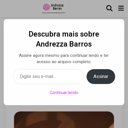
Descubra mais sobre
Monica Casagrande
Andrezza Barros
mergulha no clássico
Assine agora mesmo para continuar lendo e ter
“Amor, meu grande amor”
acesso ao arquivo completo.
e aprofunda projeto Corpo
Digite seu e-mail…
Assinar
Coral
Continuar lendo
Por Andrezza Barros
• 14 out 2025