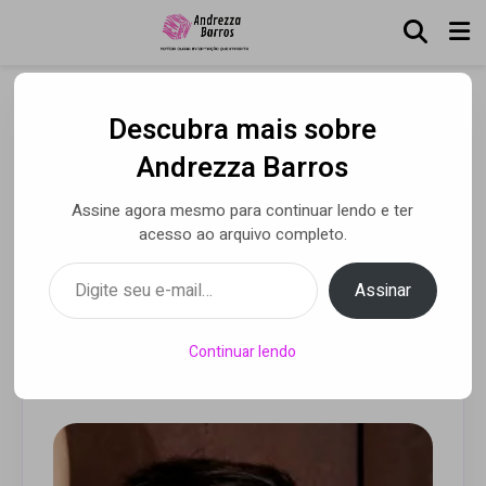
Descubra mais sobre
Mitt Yamada prepara
Andrezza Barros
novidades para 2021,
Assine agora mesmo para continuar lendo e ter
sendo um deles o musical
acesso ao arquivo completo.
inspirado em Legião
Digite seu e-mail…
Assinar
Urbana
Continuar lendo
Por Andrezza Barros
• 14 dez 2020