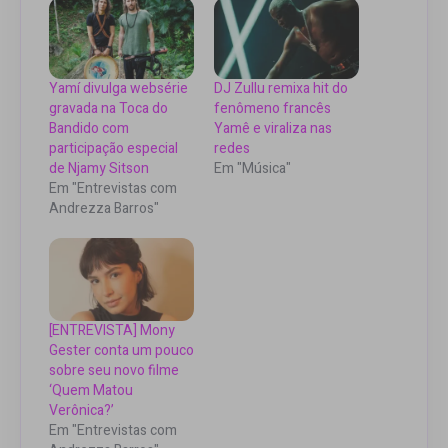
Yamí divulga websérie
DJ Zullu remixa hit do
gravada na Toca do
fenômeno francês
Bandido com
Yamê e viraliza nas
participação especial
redes
de Njamy Sitson
Em "Música"
Em "Entrevistas com
Andrezza Barros"
[ENTREVISTA] Mony
Gester conta um pouco
sobre seu novo filme
‘Quem Matou
Verônica?’
Em "Entrevistas com