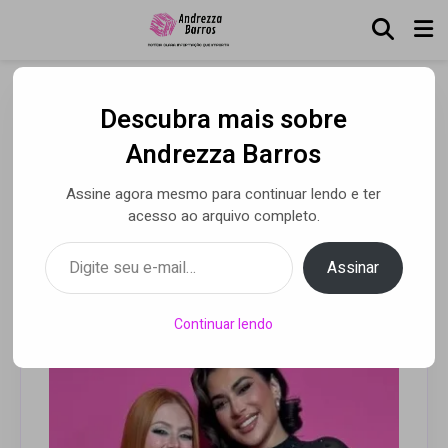
Descubra mais sobre
Mari Maria é convidada
Andrezza Barros
para evento da Huda
Assine agora mesmo para continuar lendo e ter
Beauty
acesso ao arquivo completo.
Digite seu e-mail…
Assinar
Por Andrezza Barros
• 02 abr 2025
Continuar lendo