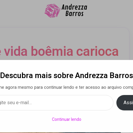
e vida boêmia carioca
vo single
Descubra mais sobre Andrezza Barros
ne agora mesmo para continuar lendo e ter acesso ao arquivo comp
a Barros
• 05 mar 2021
Assi
Continuar lendo