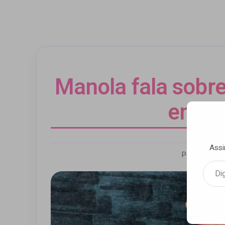
Manola fala sobr
em no
Assi
Por Andrezz
Digite seu e-mail…