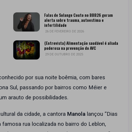
Falas de Solange Couto no BBB26 geram
alerta sobre trauma, autoestima e
infertilidade
26 DE FEVEREIRO DE 2026
{Entrevista} Alimentação saudável é aliada
poderosa na prevenção do AVC
29 DE OUTUBRO DE 2025
é conhecido por sua noite boêmia, com bares
ona Sul, passando por bairros como Méier e
um arauto de possibilidades.
ultural da cidade, a cantora
Manola
lançou “Dias
famosa rua localizada no bairro do Leblon,