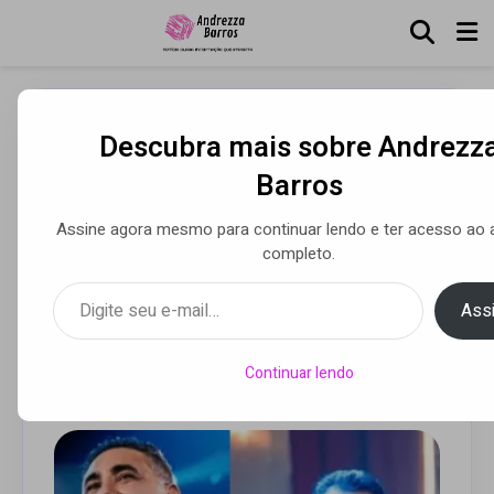
Descubra mais sobre Andrezz
Luan Estilizado, Raí Saia
Barros
Rodada, Zezo e Priscila
Senna se apresentam no
Assine agora mesmo para continuar lendo e ter acesso ao 
completo.
CTN, em São Paulo, no dia
Digite seu e-mail…
24 de outubro
Assi
Continuar lendo
Por Andrezza Barros
• 11 out 2025