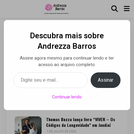
Descubra mais sobre
Livros para celebrar o Dia
Andrezza Barros
dos Namorados
Assine agora mesmo para continuar lendo e ter
acesso ao arquivo completo.
Digite seu e-mail…
Por Andrezza Barros
• 07 jun 2020
Assinar
Continuar lendo
Leia Também
Thomas Bozza lança livro “VIVER – Os
Códigos da Longevidade” em Jundiaí
1 DE JULHO DE 2026