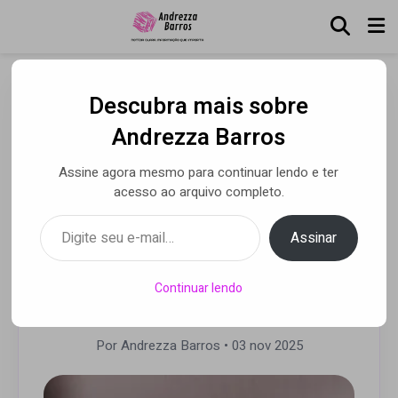
Descubra mais sobre
Designer Sarah Baldin, da Emiliana Jewels, explica como
o design resgata histórias e valoriza o consumo
Andrezza Barros
consciente na joalheria
Assine agora mesmo para continuar lendo e ter
Joias afetivas
acesso ao arquivo completo.
transformam memórias
Digite seu e-mail…
Assinar
em legado e atravessam
gerações
Continuar lendo
Por Andrezza Barros
• 03 nov 2025