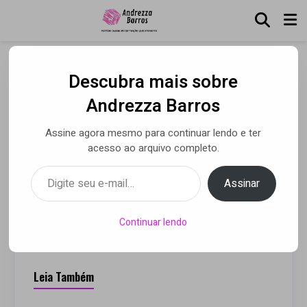
Descubra mais sobre
Humorista Di Morais
Andrezza Barros
Apresenta “Acho Que é
Assine agora mesmo para continuar lendo e ter
Infarto”, Assinado Por
acesso ao arquivo completo.
Sérgio Mallandro
Digite seu e-mail…
Assinar
Por Andrezza Barros
• 05 maio 2020
Continuar lendo
Leia Também