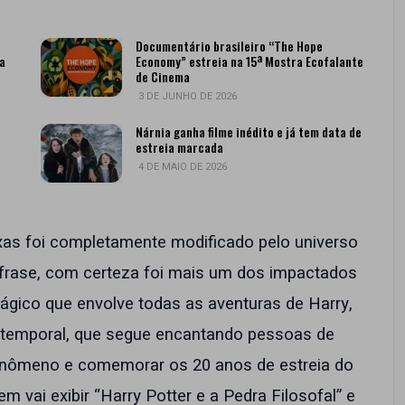
Documentário brasileiro “The Hope
da
Economy” estreia na 15ª Mostra Ecofalante
de Cinema
3 DE JUNHO DE 2026
Nárnia ganha filme inédito e já tem data de
estreia marcada
4 DE MAIO DE 2026
as foi completamente modificado pelo universo
frase, com certeza foi mais um dos impactados
ágico que envolve todas as aventuras de Harry,
atemporal, que segue encantando pessoas de
 fenômeno e comemorar os 20 anos de estreia do
m vai exibir “Harry Potter e a Pedra Filosofal” e