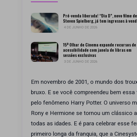
Pré-venda liberada! “Dia D”, novo filme de
Steven Spielberg, já tem ingressos à ven
4 DE JUNHO DE 2026
15º Olhar de Cinema expande recursos de
acessibilidade com janela de libras em
sessões exclusivas
3 DE JUNHO DE 2026
Em novembro de 2001, o mundo dos troux
bruxo. E se você compreendeu bem essa 
pelo fenômeno Harry Potter. O universo m
Rony e Hermione se tornou um clássico 
todas as idades. E é para celebrar esse
primeiro longa da franquia, que a Cinesyste