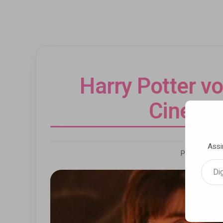
Harry Potter vo
Cinesy
Assi
Por Andrezz
Digite seu e-mail…