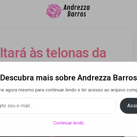
ltará às telonas da
stem em 3D
Descubra mais sobre Andrezza Barros
ne agora mesmo para continuar lendo e ter acesso ao arquivo comp
a Barros
• 12 nov 2021
Assi
Continuar lendo