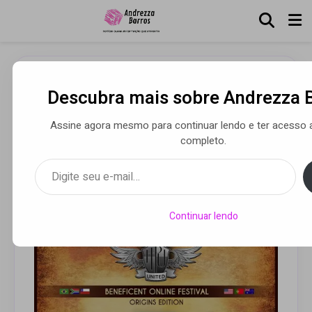
Descubra mais sobre Andrezza 
Hard Power United reúne
bandas internacionais em
Assine agora mesmo para continuar lendo e ter acesso 
completo.
prol da causa indígena
Digite seu e-mail…
Por Andrezza Barros
• 28 mar 2021
Continuar lendo