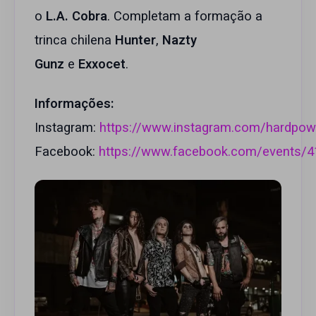
o
L.A. Cobra
. Completam a formação a
trinca chilena
Hunter
,
Nazty
Gunz
e
Exxocet
.
Informações:
Instagram:
https://www.instagram.com/hardpow
Facebook:
https://www.facebook.com/events/