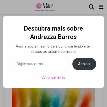
Descubra mais sobre
Guia completo para os fãs
Andrezza Barros
do The Town 2025
Assine agora mesmo para continuar lendo e ter
acesso ao arquivo completo.
Digite seu e-mail…
Por Andrezza Barros
• 05 set 2025
Assinar
Continuar lendo