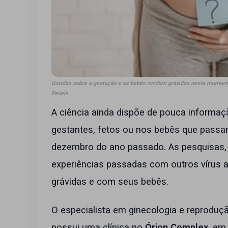
Dúvidas sobre a gestação e os bebês rondam grávidas neste momen
Pexels
A ciência ainda dispõe de pouca informaç
gestantes, fetos ou nos bebês que passa
dezembro do ano passado. As pesquisas, a
experiências passadas com outros vírus 
grávidas e com seus bebês.
O especialista em ginecologia e reprodu
possui uma clínica no
Órion Complex
, em