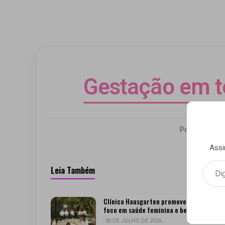
Gestação em t
Por Andrezza
Assi
Digite seu e-mail…
Leia Também
Clínica Hausgarten promove encontro c
foco em saúde feminina e bem-estar
30 DE JULHO DE 2026