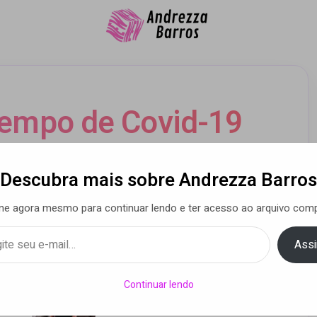
empo de Covid-19
Descubra mais sobre Andrezza Barros
 Barros
• 10 maio 2020
ne agora mesmo para continuar lendo e ter acesso ao arquivo comp
Assi
om
A menopausa mudou. E a medicina precisou
Continuar lendo
mudar junto.
22 DE JULHO DE 2026