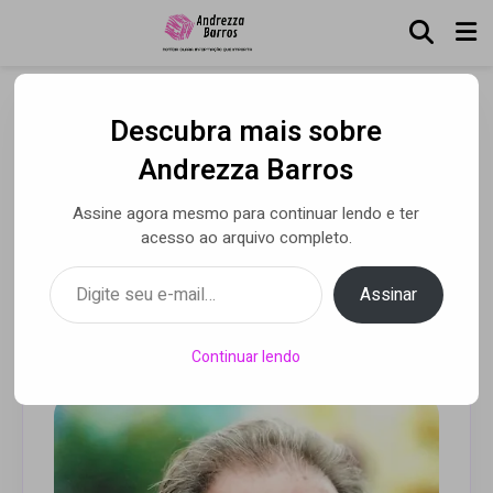
Descubra mais sobre
Fundador do Playcenter e
Andrezza Barros
do Hopi Hari será
Assine agora mesmo para continuar lendo e ter
homenageado em live
acesso ao arquivo completo.
histórica
Digite seu e-mail…
Assinar
Por Andrezza Barros
• 27 jul 2020
Continuar lendo