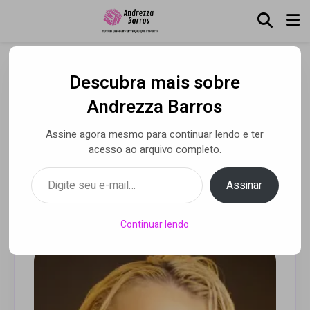
Descubra mais sobre
Francinne confirma
Andrezza Barros
participação na 1ª Parada
Assine agora mesmo para continuar lendo e ter
Virtual do Orgulho
acesso ao arquivo completo.
LGBTQIA+
Digite seu e-mail…
Assinar
Por Andrezza Barros
• 13 jun 2020
Continuar lendo