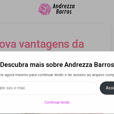
ova vantagens da
a contra depressão,
Descubra mais sobre Andrezza Barros
doenças cardíacas
ne agora mesmo para continuar lendo e ter acesso ao arquivo comp
Assi
a Barros
• 21 jul 2020
Continuar lendo