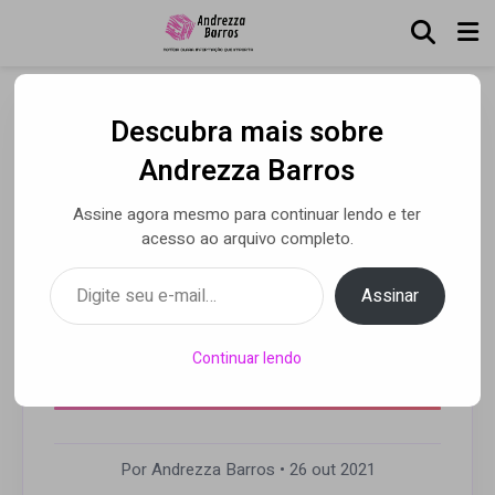
Descubra mais sobre
Estreia IN VOGA, novo
Andrezza Barros
programa do SCC SBT de
Assine agora mesmo para continuar lendo e ter
variedades ao
acesso ao arquivo completo.
empreendedorismo, que
Digite seu e-mail…
Assinar
promete surpreender aos
sábados com quadros
Continuar lendo
incomuns
Por Andrezza Barros
• 26 out 2021