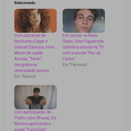
Relacionado
Com parcerias de
Em reprise na Rede
Novíssimo Edgar e
Globo, Vitor Figueiredo
Samuel Samuca, novo
relembra estreia na TV
álbum de Laylah
com a novela “Flor do
Arruda, “Tanto”,
Caribe”
mergulha na
Em "Famosos"
diversidade sonora
Em "Música"
Com participação de
Pedro Lobo (Braza), Du
Moreira apresenta o
single “Força Dub”