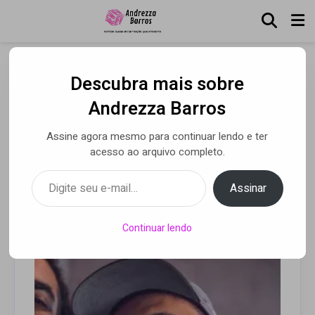
Descubra mais sobre
Digital Popular apresenta
Andrezza Barros
trabalho espalhando
Assine agora mesmo para continuar lendo e ter
cultura
acesso ao arquivo completo.
Digite seu e-mail…
Assinar
Por Andrezza Barros
• 09 jul 2021
Continuar lendo