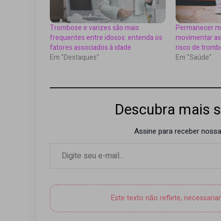
Trombose e varizes são mais
Permanecer ma
frequentes entre idosos: entenda os
movimentar as
fatores associados à idade
risco de trom
Em "Destaques"
Em "Saúde"
Descubra mais s
Assine para receber nossas
Digite seu e-mail…
Este texto não reflete, necessari