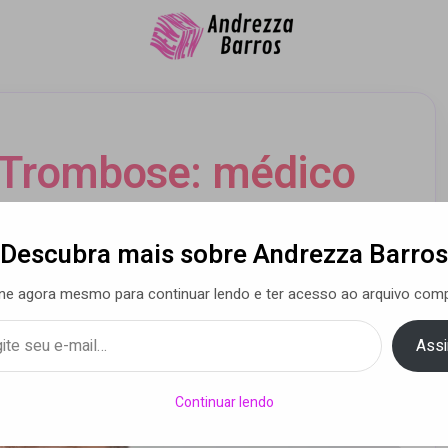
 Trombose: médico
s da doença e reforça
Descubra mais sobre Andrezza Barros
 prevenção e de uma
ne agora mesmo para continuar lendo e ter acesso ao arquivo comp
 saudável
Assi
Continuar lendo
a Barros
• 13 out 2025