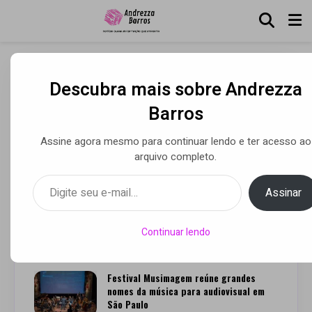
Descubra mais sobre Andrezza
Daniel Drexler lança novo
Barros
clipe
Assine agora mesmo para continuar lendo e ter acesso ao
arquivo completo.
Digite seu e-mail…
Por Andrezza Barros
• 07 maio 2020
Assinar
Continuar lendo
Leia Também
Festival Musimagem reúne grandes
nomes da música para audiovisual em
São Paulo