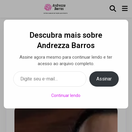
Descubra mais sobre
Dani Coimbra relata como
Andrezza Barros
mistura de estilos a fez
Assine agora mesmo para continuar lendo e ter
chegar ao single “Posso
acesso ao arquivo completo.
me Alegrar”
Digite seu e-mail…
Assinar
Por Andrezza Barros
• 30 ago 2021
Continuar lendo