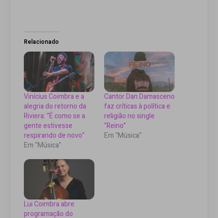
Relacionado
Vinícius Coimbra e a
Cantor Dan Damasceno
alegria do retorno da
faz críticas à política e
Riviera: “É como se a
religião no single
gente estivesse
“Reino”
respirando de novo”
Em "Música"
Em "Música"
Lui Coimbra abre
programação do