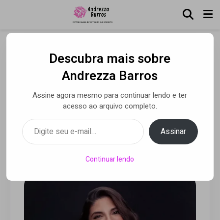
Descubra mais sobre
Carolla Parmejano
Andrezza Barros
concorre ao “Oscar da
Assine agora mesmo para continuar lendo e ter
dublagem” no Society of
acesso ao arquivo completo.
Voice and Arts of Science
Digite seu e-mail…
Assinar
Por Andrezza Barros
• 20 nov 2020
Continuar lendo