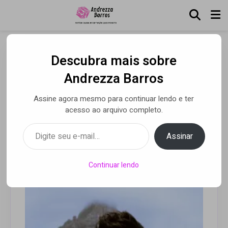
Descubra mais sobre
Camilo lança versão
Andrezza Barros
acústica de “Favorito” no
Assine agora mesmo para continuar lendo e ter
canal do Filtr Brasil
acesso ao arquivo completo.
Digite seu e-mail…
Assinar
Por Andrezza Barros
• 24 jul 2020
Continuar lendo