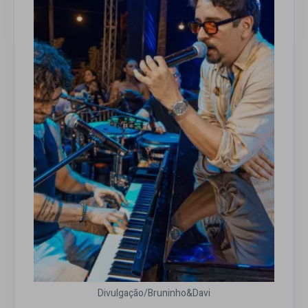
Divulgação/Bruninho&Davi