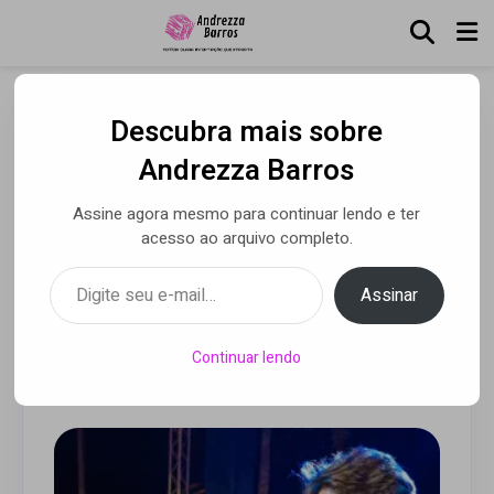
Descubra mais sobre
Dupla lança “Violada BeD – Ao Vivo em Jundiaí” e
transforma o palco em uma experiência de verdade com
Andrezza Barros
o público
Assine agora mesmo para continuar lendo e ter
Bruninho & Davi celebram
acesso ao arquivo completo.
o sertanejo em novo EP ao
Digite seu e-mail…
Assinar
vivo
Continuar lendo
Por Andrezza Barros
• 01 nov 2025