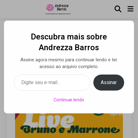
Descubra mais sobre
Bem Brasil Alimentos
Andrezza Barros
patrocina live da dupla
Assine agora mesmo para continuar lendo e ter
sertaneja Bruno e Marrone
acesso ao arquivo completo.
Digite seu e-mail…
Assinar
Por Andrezza Barros
• 31 mar 2021
Continuar lendo