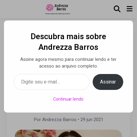
Descubra mais sobre
As dicas da Geração Z:
Andrezza Barros
Priscila Miguel,
Assine agora mesmo para continuar lendo e ter
especialista em Beleza,
acesso ao arquivo completo.
fala de tendências que
Digite seu e-mail…
Assinar
fogem totalmente do
‘cringe’
Continuar lendo
Por Andrezza Barros
• 29 jun 2021