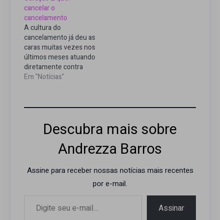
cancelar o
cancelamento
A cultura do
cancelamento já deu as
caras muitas vezes nos
últimos meses atuando
diretamente contra
influencers e
Em "Notícias"
celebridades
brasileiras. A prática
considerada recente
consiste em
Descubra mais sobre
campanhas online que
ganham força nas
Andrezza Barros
redes sociais
conforme usuários
chamam atenção para
Assine para receber nossas notícias mais recentes
atitudes e comentários
por e-mail.
que consideram
Digite seu e-mail…
erradas, denunciando a
pessoa responsável
Assinar
para…