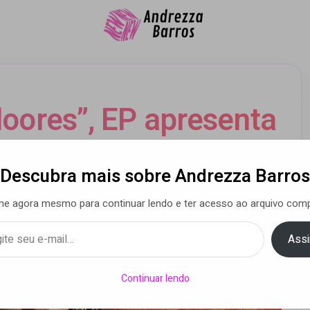
doores”, EP apresenta
ico e intimista
Descubra mais sobre Andrezza Barros
ne agora mesmo para continuar lendo e ter acesso ao arquivo comp
a Barros
• 28 nov 2020
Assi
Continuar lendo