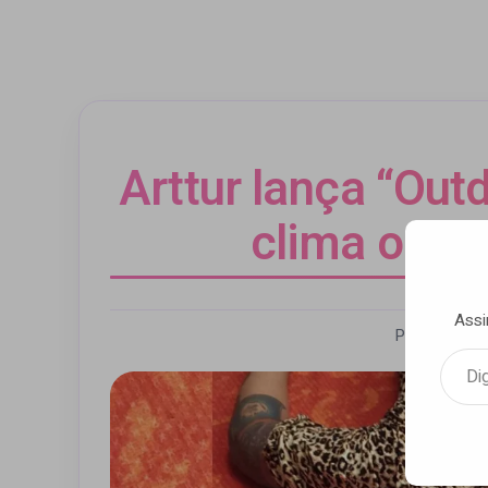
Arttur lança “Out
clima orgân
Assi
Por Andrezz
Digite seu e-mail…