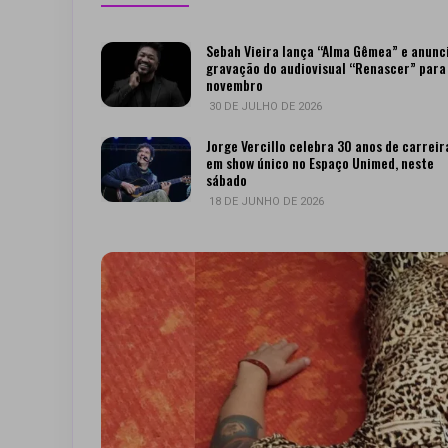
Sebah Vieira lança “Alma Gêmea” e anunc
gravação do audiovisual “Renascer” para
novembro
30 DE JULHO DE 2026
Jorge Vercillo celebra 30 anos de carreir
em show único no Espaço Unimed, neste
sábado
18 DE JUNHO DE 2026