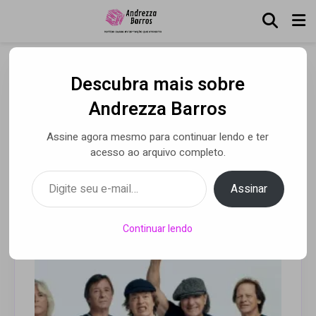
Descubra mais sobre
AC/DC recarrega para
Andrezza Barros
2021 com o videoclipe
Assine agora mesmo para continuar lendo e ter
“Realize”
acesso ao arquivo completo.
Digite seu e-mail…
Assinar
Por Andrezza Barros
• 18 jan 2021
Continuar lendo