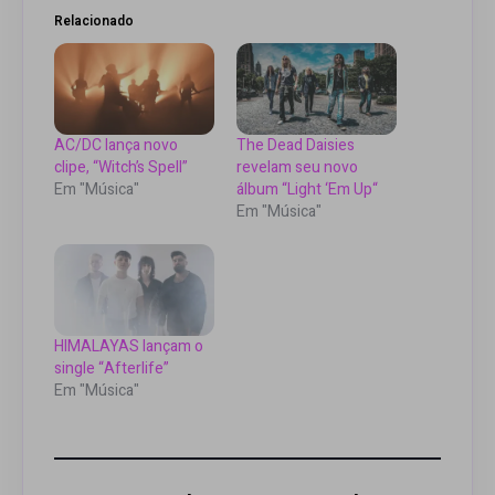
Relacionado
AC/DC lança novo
The Dead Daisies
clipe, “Witch’s Spell”
revelam seu novo
Em "Música"
álbum “Light ‘Em Up“
Em "Música"
HIMALAYAS lançam o
single “Afterlife”
Em "Música"