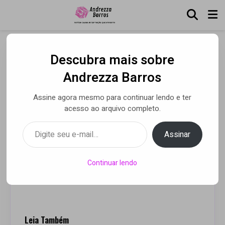
Descubra mais sobre
“A qualidade sempre vai
Andrezza Barros
estar lá”, Rivaldo comenta
Assine agora mesmo para continuar lendo e ter
momento difícil de
acesso ao arquivo completo.
Coutinho e volta do
Digite seu e-mail…
Assinar
campeonato alemão
Continuar lendo
Por Andrezza Barros
• 14 maio 2020
Leia Também