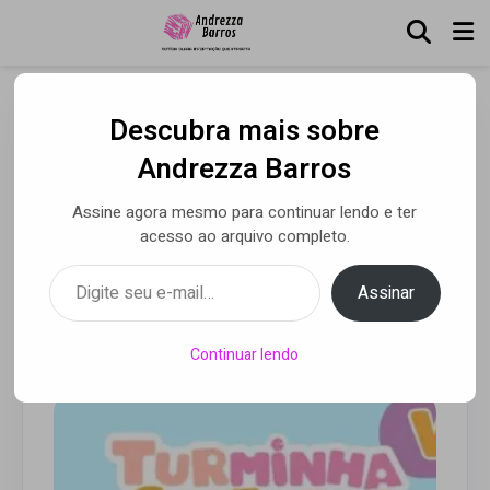
Descubra mais sobre
Turminha Catedral Kids
Andrezza Barros
estreia primeiro álbum
Assine agora mesmo para continuar lendo e ter
com mensagens bíblicas
acesso ao arquivo completo.
para crianças
Digite seu e-mail…
Assinar
Por Luca Moreira
• 11 ago 2025
Continuar lendo