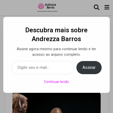
Descubra mais sobre
The Lemonheads
Andrezza Barros
compartilham o novo
Assine agora mesmo para continuar lendo e ter
single e videoclipe “The
acesso ao arquivo completo.
Key of Victory”
Digite seu e-mail…
Assinar
Por Luca Moreira
• 05 ago 2025
Continuar lendo