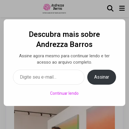
Descubra mais sobre
Tendência de Natal:
Andrezza Barros
presentear com obras de
Assine agora mesmo para continuar lendo e ter
arte está em alta
acesso ao arquivo completo.
Digite seu e-mail…
Assinar
Por Alessandra Astolphi
• 22 dez 2025
Continuar lendo