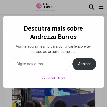
Descubra mais sobre
Saiba como aproveitar o
Andrezza Barros
feriadão de Corpus Christi
Assine agora mesmo para continuar lendo e ter
para completar o álbum de
acesso ao arquivo completo.
figurinhas da Copa 2026
Digite seu e-mail…
Assinar
Por Redação
• 03 jun 2026
Continuar lendo