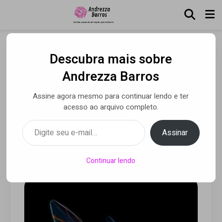
Descubra mais sobre
Roddih une House e Afro
Andrezza Barros
House na track “What
Assine agora mesmo para continuar lendo e ter
Would I”, lançamento da
acesso ao arquivo completo.
Beeside Records
Digite seu e-mail…
Assinar
Por Luca Moreira
• 05 jun 2025
Continuar lendo