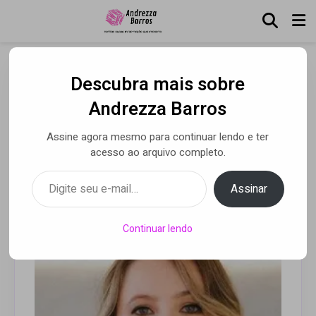
Descubra mais sobre
Recebimento de Dívidas no
Andrezza Barros
13º: Uma Oportunidade
Assine agora mesmo para continuar lendo e ter
para Credores
acesso ao arquivo completo.
Digite seu e-mail…
Assinar
Por Luca Moreira
• 29 nov 2024
Continuar lendo