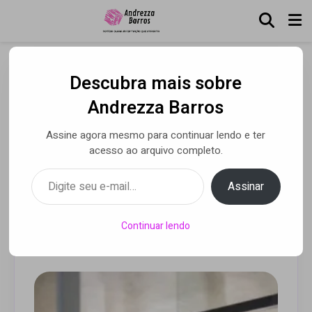
Descubra mais sobre
Quando migrar de MEI ou
Andrezza Barros
Simples Nacional: por que,
Assine agora mesmo para continuar lendo e ter
em alguns casos, pagar
acesso ao arquivo completo.
mais imposto gera mais
Digite seu e-mail…
Assinar
lucro
Continuar lendo
Por Luca Moreira
• 05 ago 2025