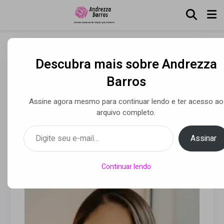
Descubra mais sobre Andrezza
Por que a escolha do
Barros
regime de bens pode
Assine agora mesmo para continuar lendo e ter acesso ao
definir o futuro patrimonial
arquivo completo.
de uma família
Digite seu e-mail…
Assinar
Por Luca Moreira
• 13 ago 2025
Continuar lendo