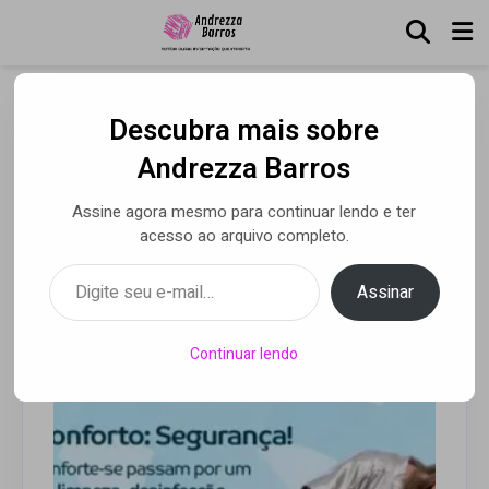
Descubra mais sobre
Poltronas para locação de
Andrezza Barros
pós-operatório Sorocaba
Assine agora mesmo para continuar lendo e ter
acesso ao arquivo completo.
Digite seu e-mail…
Por Luca Moreira
• 08 ago 2025
Assinar
Continuar lendo