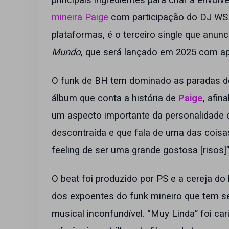
principais ingredientes para criar a envolv
mineira Paige
com participação do DJ WS d
plataformas, é o terceiro single que anunc
Mundo
, que será lançado em 2025 com a
O funk de BH tem dominado as paradas de 
álbum que conta a história de
Paige
, afin
um aspecto importante da personalidade d
descontraída e que fala de uma das coisa
feeling de ser uma grande gostosa [risos]
O beat foi produzido por PS e a cereja do 
dos expoentes do funk mineiro que tem se
musical inconfundível. “Muy Linda” foi ca