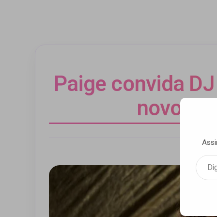
Paige convida DJ
novo hit
Assi
Por Luca M
Digite seu e-mail…