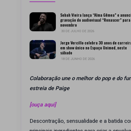
Sebah Vieira lança “Alma Gêmea” e anunc
gravação do audiovisual “Renascer” para
novembro
30 DE JULHO DE 2026
Jorge Vercillo celebra 30 anos de carreir
em show único no Espaço Unimed, neste
sábado
18 DE JUNHO DE 2026
Colaboração une o melhor do pop e do fu
estreia de Paige
[ouça aqui]
Descontração, sensualidade e a batida co