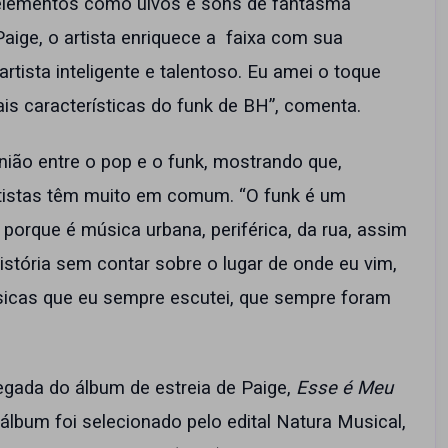
 ‒ elementos como uivos e sons de fantasma
aige, o artista enriquece a faixa com sua
rtista inteligente e talentoso. Eu amei o toque
is características do funk de BH”, comenta.
ião entre o pop e o funk, mostrando que,
tistas têm muito em comum. “O funk é um
 porque é música urbana, periférica, da rua, assim
tória sem contar sobre o lugar de onde eu vim,
úsicas que eu sempre escutei, que sempre foram
egada do álbum de estreia de Paige,
Esse é Meu
 álbum
foi selecionado pelo edital Natura Musical,