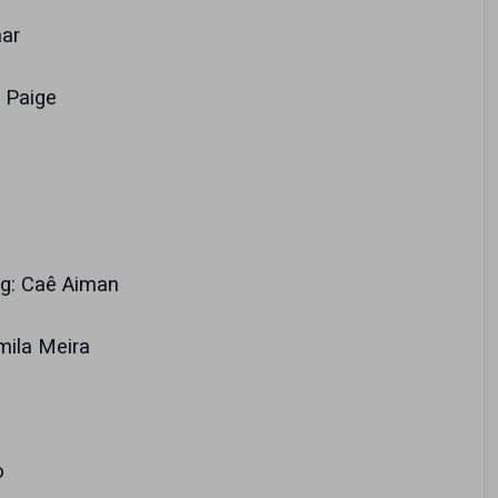
mar
e Paige
g: Caê Aiman
mila Meira
to